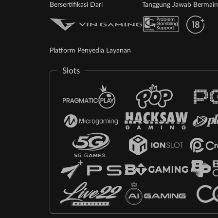
Bersertifikasi Dari
Tanggung Jawab Bermain
Platform Penyedia Layanan
Slots