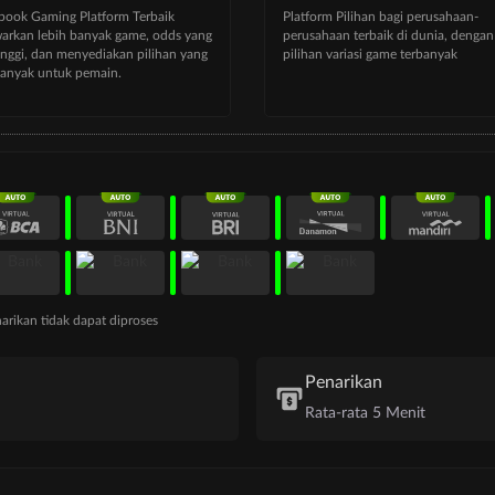
book Gaming Platform Terbaik
Platform Pilihan bagi perusahaan-
rkan lebih banyak game, odds yang
perusahaan terbaik di dunia, dengan
tinggi, dan menyediakan pilihan yang
pilihan variasi game terbanyak
banyak untuk pemain.
arikan tidak dapat diproses
Penarikan
Rata-rata 5 Menit