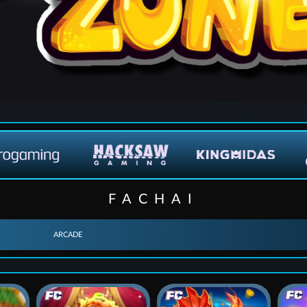
FACHAI
ARCADE