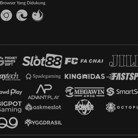
Browser Yang Didukung