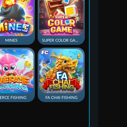
MINES
SUPER COLOR GAME
IERCE FISHING
FA CHAI FISHING