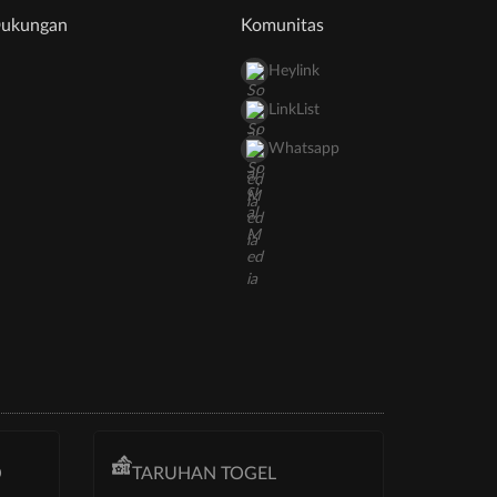
ukungan
Komunitas
Heylink
LinkList
Whatsapp
O
TARUHAN TOGEL