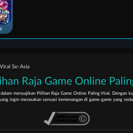
R
Viral Se-Asia
ihan Raja Game Online Paling
n dalam menyajikan Pilihan Raja Game Online Paling Viral. Dengan k
yang ingin merasakan sensasi kemenangan di game-game yang sedang