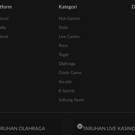
atform
Kategori
D
mosi
Hot Games
alty
Slots
erral
Live Casino
Race
Togel
Olahraga
Crash Game
Arcade
E-Sports
Sabung Ayam
ARUHAN OLAHRAGA
TARUHAN LIVE KASIN