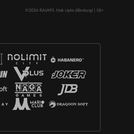
©2026 RAJA95. Hak cipta dilindungi | 18+